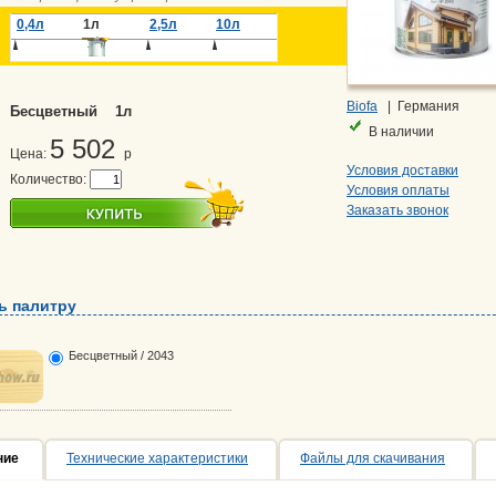
0,4л
1л
2,5л
10л
Biofa
| Германия
Бесцветный 1л
В наличии
5 502
Цена:
p
Условия доставки
Количество:
Условия оплаты
Заказать звонок
ь палитру
Бесцветный / 2043
ние
Технические характеристики
Файлы для скачивания