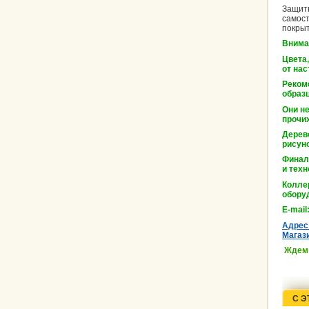
Защитн
самост
покрыт
Внима
Цвета
от нас
Реком
образц
Они не
прочих
Дерев
рисуно
Финал
и техн
Колле
обору
E-mail
Адрес
Магаз
Ждем
С Э