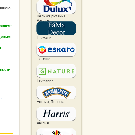
ишного
Великобритания /
Россия
ависят
ндовым
Германия
и
й
Эстония
бности
Германия
3»
Англия, Польша
Англия