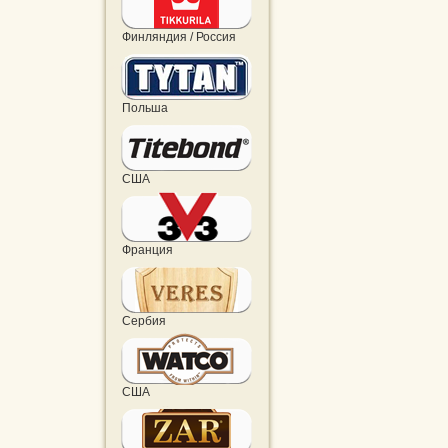
Финляндия / Россия
Польша
США
Франция
Сербия
США