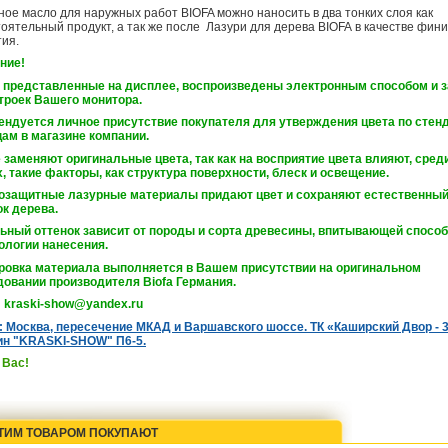
ое масло для наружных работ BIOFA можно наносить в два тонких слоя как
оятельный продукт, а так же после Лазури для дерева BIOFA в качестве фин
ия.
ние!
, представленные на дисплее, воспроизведены электронным способом и з
троек Вашего монитора.
ендуется личное присутствие покупателя для утверждения цвета по сте
ам в магазине компании.
 заменяют оригинальные цвета, так как на восприятие цвета влияют, сред
, такие факторы, как структура поверхности, блеск и освещение.
озащитные лазурные материалы придают цвет и сохраняют естественны
к дерева.
ьный оттенок зависит от породы и сорта древесины, впитывающей спосо
ологии нанесения.
ровка материала выполняется в Вашем присутствии на оригинальном
довании производителя Biofa Германия.
: kraski-show@yandex.ru
: Москва, пересечение МКАД и Варшавского шоссе. ТК «Каширский Двор - 
ин "KRASKI-SHOW" П6-5.
 Вас!
ТИМ ТОВАРОМ ПОКУПАЮТ