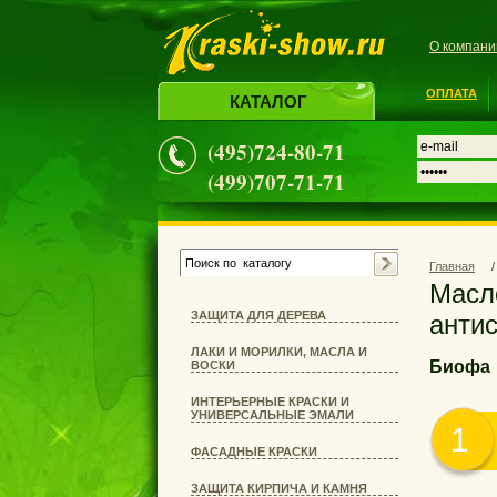
О компани
ОПЛАТА
КАТАЛОГ
(495)
724-80-71
(499)
707-71-71
Главная
/
Масло защитное для наружных работ с
ЗАЩИТА ДЛЯ ДЕРЕВА
антис
ЛАКИ И МОРИЛКИ, МАСЛА И
Биофа
ВОСКИ
ИНТЕРЬЕРНЫЕ КРАСКИ И
УНИВЕРСАЛЬНЫЕ ЭМАЛИ
1
ФАСАДНЫЕ КРАСКИ
ЗАЩИТА КИРПИЧА И КАМНЯ