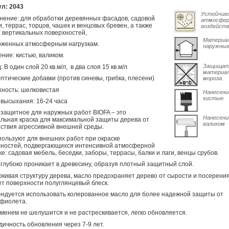
ул: 2043
Устойчив
ение: для обработки деревянных фасадов, садовой
атмосфе
, террас, торцов, чашек и венцовых бревен, а также
воздейст
 вертикальных поверхностей,
Материал
рженных атмосферным нагрузкам.
наружных
ние: кистью, валиком.
Защищат
: В один слой 20 кв.м/л, в два слоя 15 кв.м/л
материа
птические добавки (против синевы, грибка, плесени)
мороза.
ность: шелковистая
Нанесени
кистью
высыхания: 16-24 часа
защитное для наружных работ BIOFA – это
Нанесени
льная краска для максимальной защиты дерева от
валиком
ствия агрессивной внешней среды.
пользуют для внешних работ при окраске
хностей, подвергающихся интенсивной атмосферной
ке: садовая мебель, беседки, заборы, террасы, балки и лаги, венцы срубов.
глубоко проникает в древесину, образуя плотный защитный слой.
кивая структуру дерева, масло предохраняет дерево от сырости и посерения
т поверхности полуглянцевый блеск.
ндуется использовать колерованное масло для более надежной защиты от
афиолета.
менем не шелушится и не растрескивается, легко обновляется.
ичность обновления через 7-9 лет.