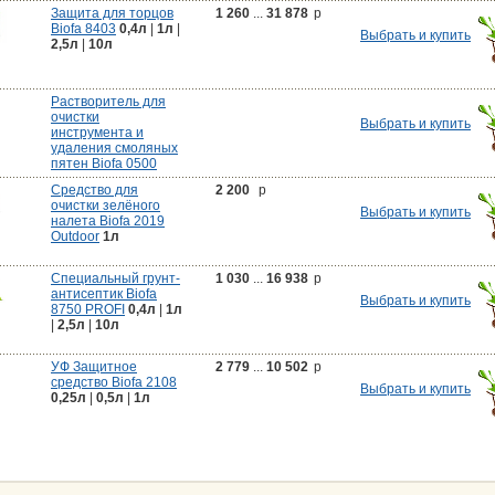
Защита для торцов
1 260
...
31 878
p
Biofa 8403
0,4л
|
1л
|
Выбрать и купить
2,5л
|
10л
Растворитель для
очистки
Выбрать и купить
инструмента и
удаления смоляных
пятен Biofa 0500
Cредство для
2 200
p
очистки зелёного
Выбрать и купить
налета Biofa 2019
Outdoor
1л
Специальный грунт-
1 030
...
16 938
p
антисептик Biofa
Выбрать и купить
8750 PROFI
0,4л
|
1л
|
2,5л
|
10л
УФ Защитное
2 779
...
10 502
p
средство Biofa 2108
Выбрать и купить
0,25л
|
0,5л
|
1л