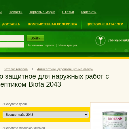
и
Новости
Торговые марки
Статьи
Контакты
ДОСТАВКА
КОМПЬЮТЕРНАЯ КОЛЕРОВКА
ЦВЕТОВЫЕ КАТАЛОГИ
Личный каб
Напомнить пароль
|
Регистрация
Каталог товаров
/
Антисептики, деревозащитные лазури
ептиком Biofa 2043
Выберите цвет
Выберите фасовку / размер