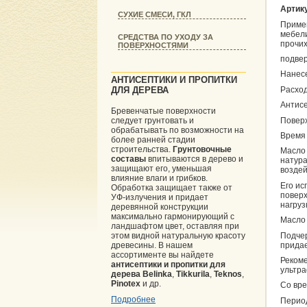
Артик
СУХИЕ СМЕСИ, ГКЛ
Примен
мебели
СРЕДСТВА ПО УХОДУ ЗА
прочих
ПОВЕРХНОСТЯМИ
подве
Нанесе
АНТИСЕПТИКИ И ПРОПИТКИ
ДЛЯ ДЕРЕВА
Расход
Антисе
Бревенчатые поверхности
Поверх
следует грунтовать и
обрабатывать по возможности на
Время 
более ранней стадии
строительства.
Грунтовочные
Масло 
составы
впитываются в дерево и
натура
защищают его, уменьшая
воздей
влияние влаги и грибков.
Его ис
Обработка защищает также от
повер
УФ-излучения и придает
нагруз
деревянной конструкции
максимально гармонирующий с
Масло 
ландшафтом цвет, оставляя при
Подчер
этом видной натуральную красоту
придае
древесины. В нашем
ассортименте вы найдете
Рекоме
антисептики и пропитки для
ультр
дерева
Belinka
,
Tikkurila
,
Teknos
,
Pinotex
и др.
Со вре
Подробнее
Период