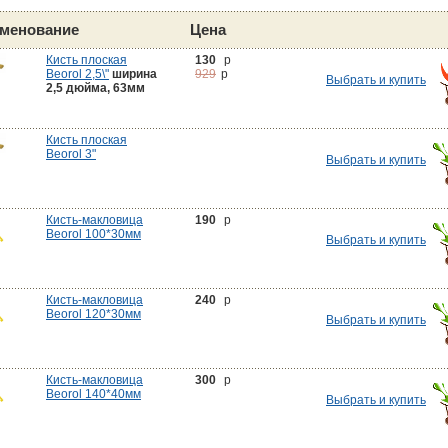
менование
Цена
Кисть плоская
130
p
Beorol 2,5\"
ширина
929
p
Выбрать и купить
2,5 дюйма, 63мм
Кисть плоская
Beorol 3"
Выбрать и купить
Кисть-макловица
190
p
Beorol 100*30мм
Выбрать и купить
Кисть-макловица
240
p
Beorol 120*30мм
Выбрать и купить
Кисть-макловица
300
p
Beorol 140*40мм
Выбрать и купить