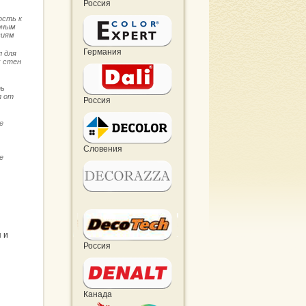
Россия
ость к
рным
виям
Германия
 для
 стен
ь
л от
Россия
е
Словения
е
 и
Россия
Канада